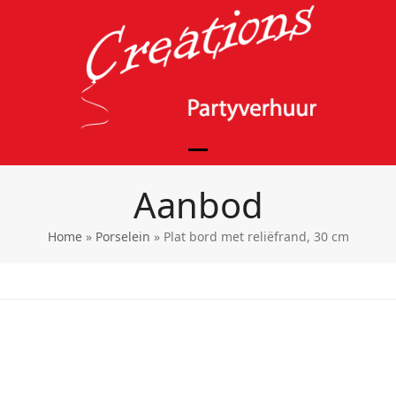
Skip
to
content
Open
Close
Aanbod
mobile
mobile
menu
menu
Home
»
Porselein
»
Plat bord met reliëfrand, 30 cm