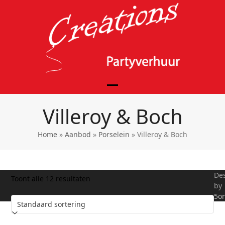
Skip
to
content
Open
Close
Villeroy & Boch
mobile
mobile
menu
menu
Home
»
Aanbod
»
Porselein
»
Villeroy & Boch
De
Toont alle 12 resultaten
by
5on