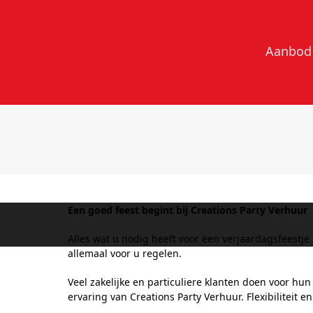
Skip
to
content
Aanbod
Een goed feest begint bij Creations Party Verhuur
Alles wat u nodig heeft voor een verjaardagsfeestj
allemaal voor u regelen.
Veel zakelijke en particuliere klanten doen voor hu
ervaring van Creations Party Verhuur. Flexibiliteit e