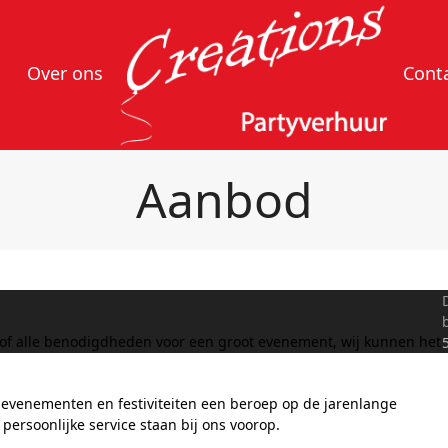
Over ons
Cont
Aanbod
e of alle benodigdheden voor een groot evenement, wij kunnen het
n evenementen en festiviteiten een beroep op de jarenlange
n persoonlijke service staan bij ons voorop.