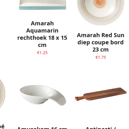
Amarah
Aquamarin
Amarah Red Sun
rechthoek 18 x 15
diep coupe bord
cm
23 cm
€
1.25
€
1.75
pé