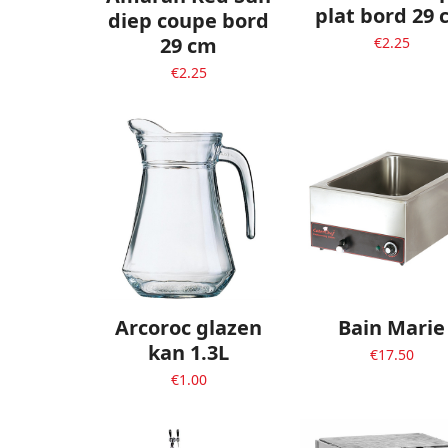
plat bord 29
diep coupe bord
29 cm
€
2.25
€
2.25
Arcoroc glazen
Bain Marie
kan 1.3L
€
17.50
€
1.00