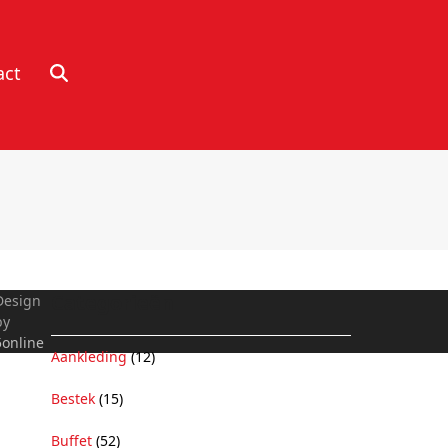
act
Categorieën
Design
by
5online
Aankleding
(12)
Bestek
(15)
Buffet
(52)