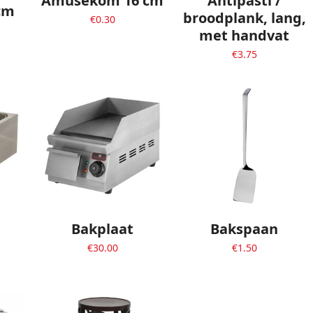
Amusekom 16 cm
Antipasti /
 cm
broodplank, lang,
€
0.30
met handvat
€
3.75
Bakplaat
Bakspaan
€
30.00
€
1.50