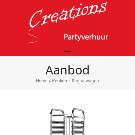
Skip
to
content
Open
Close
Aanbod
mobile
mobile
menu
menu
Home
»
Keuken
»
Regaalwagen