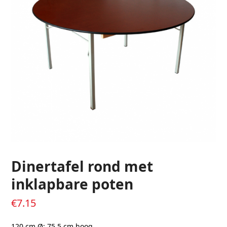
Dinertafel rond met
inklapbare poten
€
7.15
120 cm Ø; 75,5 cm hoog