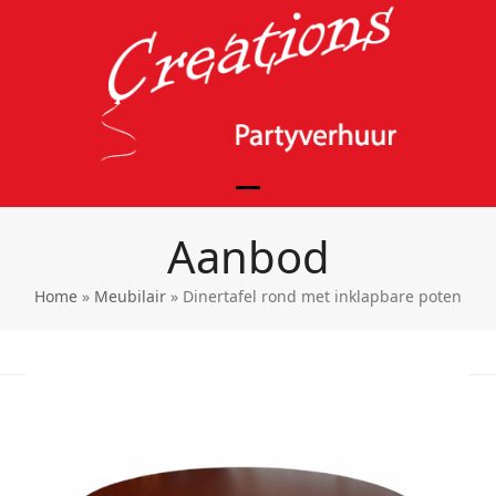
Skip
to
content
Open
Close
Aanbod
mobile
mobile
menu
menu
Home
»
Meubilair
»
Dinertafel rond met inklapbare poten